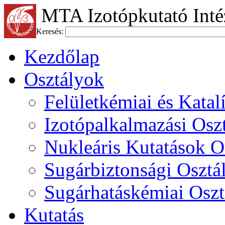
MTA Izotópkutató Inté
Keresés:
Kezdőlap
Osztályok
Felületkémiai és Katal
Izotópalkalmazási Osz
Nukleáris Kutatások O
Sugárbiztonsági Osztá
Sugárhatáskémiai Oszt
Kutatás