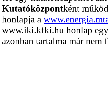
Kutatóközpont
ként működ
honlapja a
www.energia.mt
www.iki.kfki.hu honlap egy
azonban tartalma már nem fr