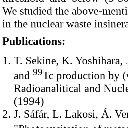
We studied the above-menti
in the nuclear waste insiner
Publications:
T. Sekine, K. Yoshihara, 
99
and
Tc production by (γ
Radioanalitical and Nucl
(1994)
J. Sáfár, L. Lakosi, Á. Ve