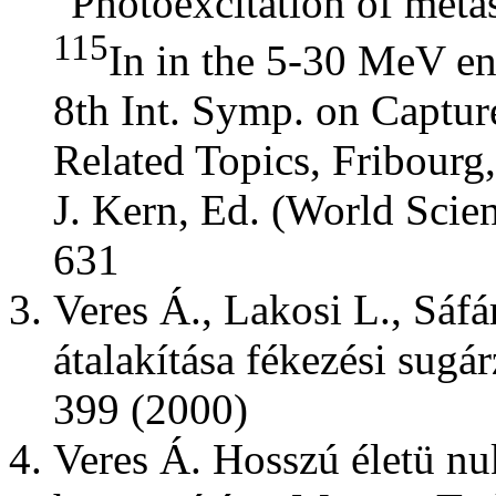
"Photoexcitation of metas
115
In in the 5-30 MeV en
8th Int. Symp. on Capt
Related Topics, Fribourg,
J. Kern, Ed. (World Scien
631
Veres Á., Lakosi L., Sáfá
átalakítása fékezési sugá
399 (2000)
Veres Á. Hosszú életü nuk