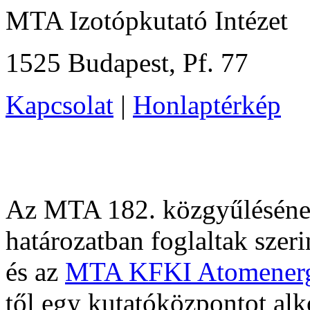
MTA Izotópkutató Intézet
1525 Budapest, Pf. 77
Kapcsolat
|
Honlaptérkép
Az MTA 182. közgyűlésének
határozatban foglaltak szer
és az
MTA KFKI Atomenergi
től egy kutatóközpontot alk