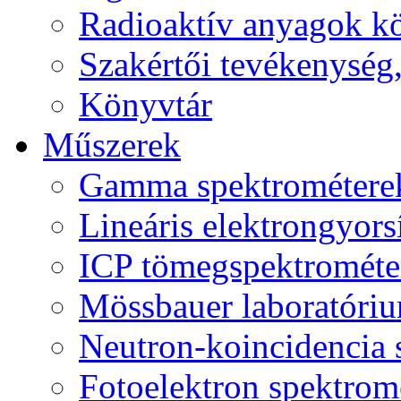
Radioaktív anyagok kö
Szakértői tevékenység,
Könyvtár
Műszerek
Gamma spektrométere
Lineáris elektrongyors
ICP tömegspektromét
Mössbauer laboratóri
Neutron-koincidencia 
Fotoelektron spektrom