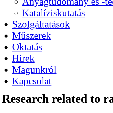
Anyagtudomány és -te
Katalíziskutatás
Szolgáltatások
Műszerek
Oktatás
Hírek
Magunkról
Kapcsolat
Research related to r